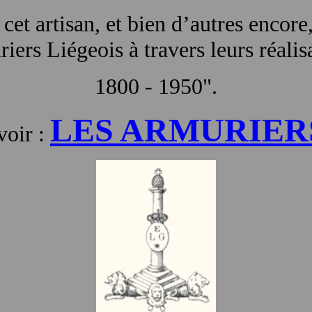
 cet artisan, et bien d’autres encore
iers Liégeois à travers leurs réalis
1800 - 1950".
LES ARMURIER
voir :