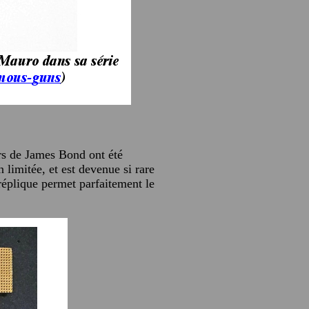
urs de James Bond ont été
limitée, et est devenue si rare
 réplique permet parfaitement le