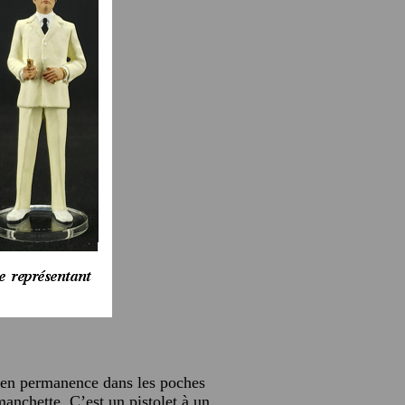
se en permanence dans les poches
manchette. C’est un pistolet à un