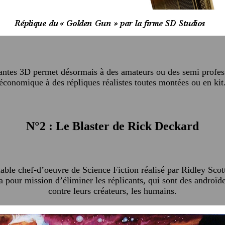
antes 3D permet désormais à des amateurs ou des semi profes
économique à des répliques réalistes toutes montées ou en kit
N°2 : Le Blaster de Rick Deckard
able chef-d’oeuvre de Science Fiction réalisé par Ridley Scot
a pour mission d’éliminer les réplicants, qui sont des androïde
contre leurs créateurs, les humains.