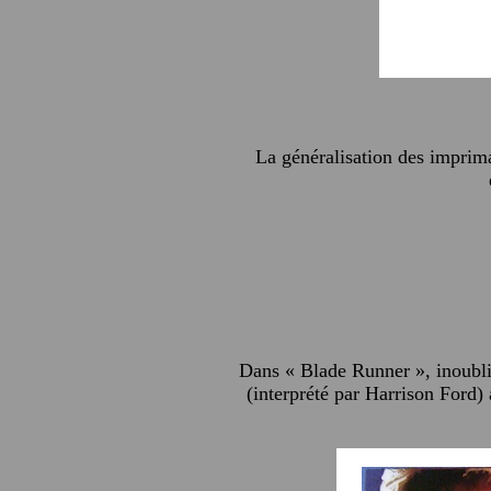
La généralisation des imprim
Dans « Blade Runner », inoubli
(interprété par Harrison Ford) 