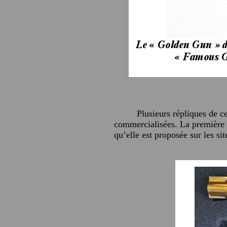
Plusieurs répliques de c
commercialisées. La première r
qu’elle est proposée sur les si