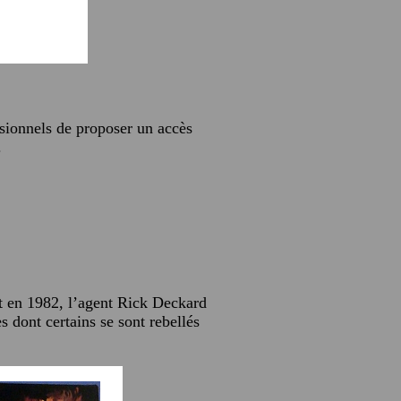
sionnels de proposer un accès
.
t en 1982, l’agent Rick Deckard
s dont certains se sont rebellés