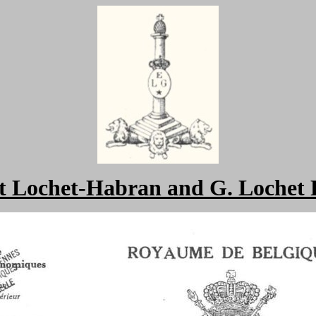
t Lochet-Habran and G. Lochet F